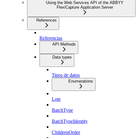
Using the Web Services API of the ABBYY
FlexiCapture Application Server
References
Referencias
API Methods
Data types
Tipos de datos
Enumerations
Lote
BatchType
BatchTypeIdentity
ChildrenOrder