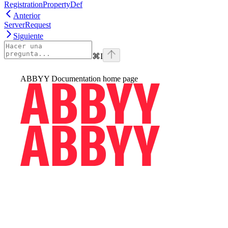
RegistrationPropertyDef
Anterior
ServerRequest
Siguiente
⌘
I
ABBYY Documentation
home page