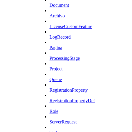
Document
Archivo
LicenseCustomFeature
LogRecord
Página
ProcessingStage
Project
Queue
RegistrationProperty
RegistrationPropertyDef
Role
ServerRequest