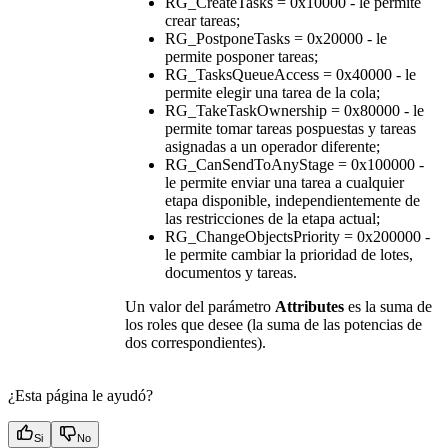
RG_CreateTasks = 0x10000 - le permite
crear tareas;
RG_PostponeTasks = 0x20000 - le
permite posponer tareas;
RG_TasksQueueAccess = 0x40000 - le
permite elegir una tarea de la cola;
RG_TakeTaskOwnership = 0x80000 - le
permite tomar tareas pospuestas y tareas
asignadas a un operador diferente;
RG_CanSendToAnyStage = 0x100000 -
le permite enviar una tarea a cualquier
etapa disponible, independientemente de
las restricciones de la etapa actual;
RG_ChangeObjectsPriority = 0x200000 -
le permite cambiar la prioridad de lotes,
documentos y tareas.
Un valor del parámetro
Attributes
es la suma de
los roles que desee (la suma de las potencias de
dos correspondientes).
¿Esta página le ayudó?
Si
No