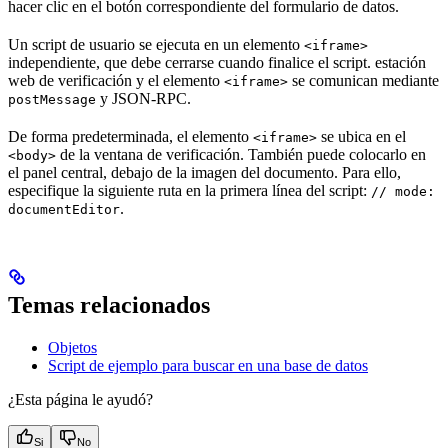
hacer clic en el botón correspondiente del formulario de datos.
Un script de usuario se ejecuta en un elemento
<iframe>
independiente, que debe cerrarse cuando finalice el script. estación
web de verificación y el elemento
se comunican mediante
<iframe>
y JSON-RPC.
postMessage
De forma predeterminada, el elemento
se ubica en el
<iframe>
de la ventana de verificación. También puede colocarlo en
<body>
el panel central, debajo de la imagen del documento. Para ello,
especifique la siguiente ruta en la primera línea del script:
// mode:
.
documentEditor
Temas relacionados
Objetos
Script de ejemplo para buscar en una base de datos
¿Esta página le ayudó?
Si
No