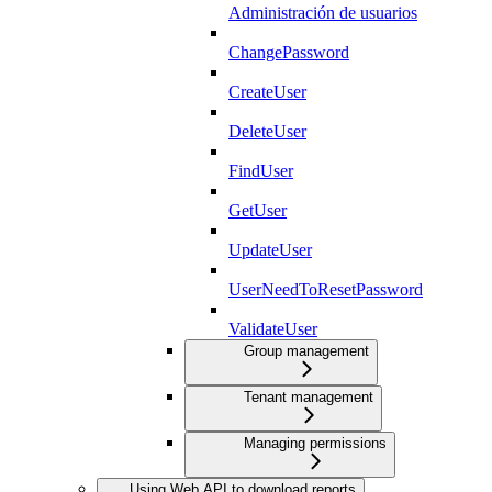
Administración de usuarios
ChangePassword
CreateUser
DeleteUser
FindUser
GetUser
UpdateUser
UserNeedToResetPassword
ValidateUser
Group management
Tenant management
Managing permissions
Using Web API to download reports