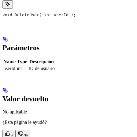
void DeleteUser( int userId );
Parámetros
Name
Type
Descripción
userId
int
ID de usuario
Valor devuelto
No aplicable
¿Esta página le ayudó?
Si
No