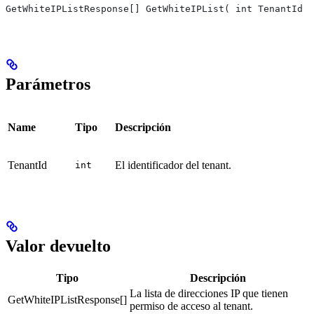
GetWhiteIPListResponse[] GetWhiteIPList( int TenantId )
Parámetros
Name
Tipo
Descripción
TenantId
El identificador del tenant.
int
Valor devuelto
Tipo
Descripción
La lista de direcciones IP que tienen
GetWhiteIPListResponse[]
permiso de acceso al tenant.