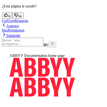
¿Esta página le ayudó?
Si
No
GetUserRequests
Anterior
HasPermission
Siguiente
⌘
I
ABBYY Documentation
home page