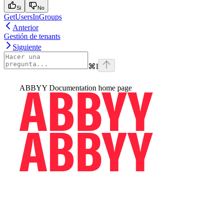
Si
No
GetUsersInGroups
Anterior
Gestión de tenants
Siguiente
⌘
I
ABBYY Documentation
home page