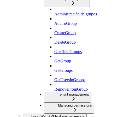
Administración de grupos
AddToGroup
CreateGroup
DeleteGroup
GetChildGroups
GetGroup
GetGroups
GetUsersInGroups
RemoveFromGroup
Tenant management
Managing permissions
Using Web API to download reports