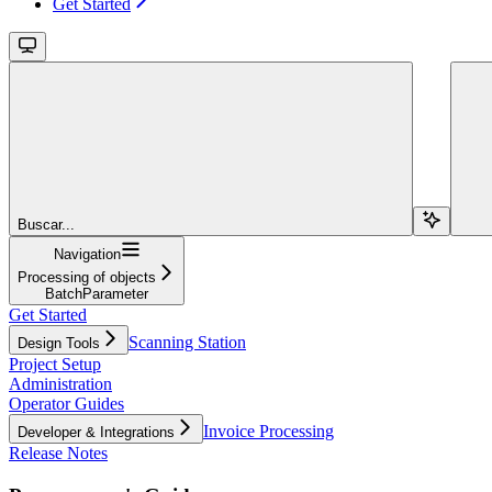
Get Started
Buscar...
Navigation
Processing of objects
BatchParameter
Get Started
Scanning Station
Design Tools
Project Setup
Administration
Operator Guides
Invoice Processing
Developer & Integrations
Release Notes