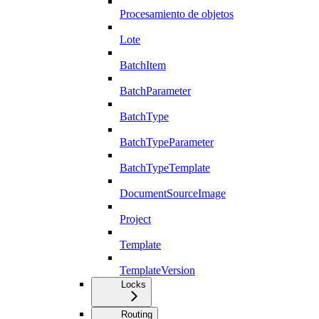
Procesamiento de objetos
Lote
BatchItem
BatchParameter
BatchType
BatchTypeParameter
BatchTypeTemplate
DocumentSourceImage
Project
Template
TemplateVersion
Locks
Routing