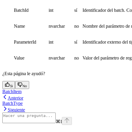
BatchId
int
sí
Identificador del batch. Co
Name
nvarchar
no
Nombre del parámetro de r
ParameterId
int
sí
Identificador externo del 
Value
nvarchar
no
Valor del parámetro de regi
¿Esta página le ayudó?
Si
No
BatchItem
Anterior
BatchType
Siguiente
⌘
I