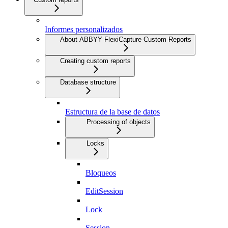
Informes personalizados
About ABBYY FlexiCapture Custom Reports
Creating custom reports
Database structure
Estructura de la base de datos
Processing of objects
Locks
Bloqueos
EditSession
Lock
Session