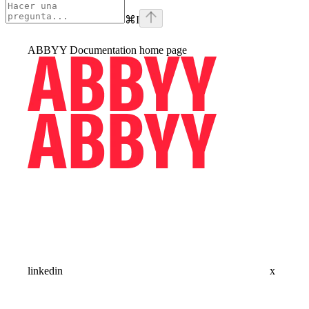
⌘
I
ABBYY Documentation
home page
linkedin
x