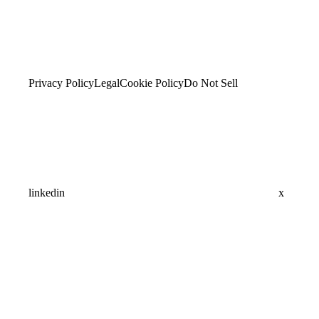
Privacy Policy
Legal
Cookie Policy
Do Not Sell
linkedin
x