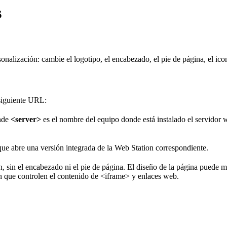
s
lización: cambie el logotipo, el encabezado, el pie de página, el icono
 siguiente URL:
nde
<server>
es el nombre del equipo donde está instalado el servidor
ue abre una versión integrada de la Web Station correspondiente.
, sin el encabezado ni el pie de página. El diseño de la página puede mo
n que controlen el contenido de <iframe> y enlaces web.