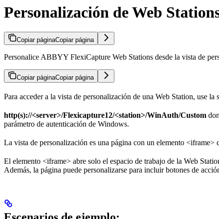
Personalización de Web Station
Copiar página
Copiar página
Personalice ABBYY FlexiCapture Web Stations desde la vista de persona
Copiar página
Copiar página
Para acceder a la vista de personalización de una Web Station, use la
http(s)://<server>/Flexicapture12/<station>/WinAuth/Custom
do
parámetro de autenticación de Windows.
La vista de personalización es una página con un elemento <iframe> q
El elemento <iframe> abre solo el espacio de trabajo de la Web Station
Además, la página puede personalizarse para incluir botones de acció
Escenarios de ejemplo: