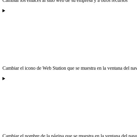
Cambiar los enlaces al sitio web de su empresa y a otros recursos
Cambiar el icono de Web Station que se muestra en la ventana del na
Cambiar el nombre de la página que se muestra en la ventana del nav