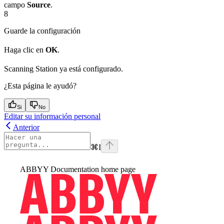
campo
Source
.
8
Guarde la configuración
Haga clic en
OK
.
Scanning Station ya está configurado.
¿Esta página le ayudó?
Si
No
Editar su información personal
Anterior
⌘
I
ABBYY Documentation
home page