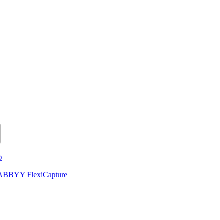
o
de ABBYY FlexiCapture