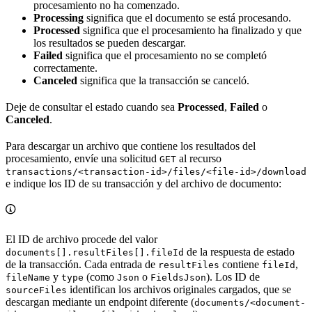
procesamiento no ha comenzado.
Processing
significa que el documento se está procesando.
Processed
significa que el procesamiento ha finalizado y que
los resultados se pueden descargar.
Failed
significa que el procesamiento no se completó
correctamente.
Canceled
significa que la transacción se canceló.
Deje de consultar el estado cuando sea
Processed
,
Failed
o
Canceled
.
Para descargar un archivo que contiene los resultados del
procesamiento, envíe una solicitud
al recurso
GET
transactions/<transaction-id>/files/<file-id>/download
e indique los ID de su transacción y del archivo de documento:
El ID de archivo procede del valor
de la respuesta de estado
documents[].resultFiles[].fileId
de la transacción. Cada entrada de
contiene
,
resultFiles
fileId
y
(como
o
). Los ID de
fileName
type
Json
FieldsJson
identifican los archivos originales cargados, que se
sourceFiles
descargan mediante un endpoint diferente (
documents/<document-