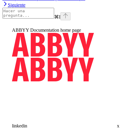
Siguiente
⌘
I
ABBYY Documentation
home page
linkedin
x