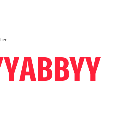
ther.