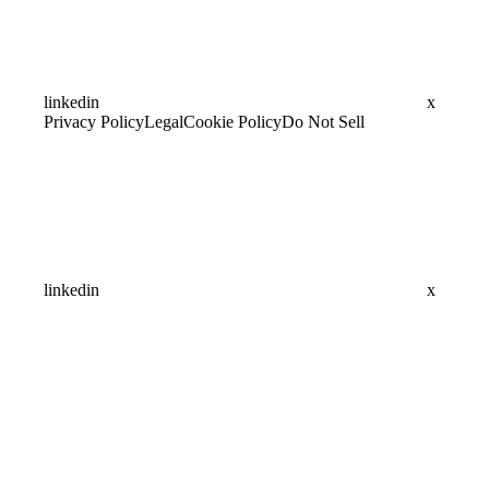
linkedin
x
Privacy Policy
Legal
Cookie Policy
Do Not Sell
linkedin
x
Assistant
Responses
are
generated