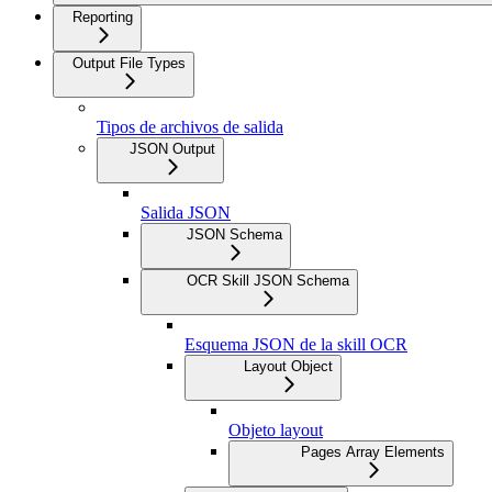
Reporting
Output File Types
Tipos de archivos de salida
JSON Output
Salida JSON
JSON Schema
OCR Skill JSON Schema
Esquema JSON de la skill OCR
Layout Object
Objeto layout
Pages Array Elements