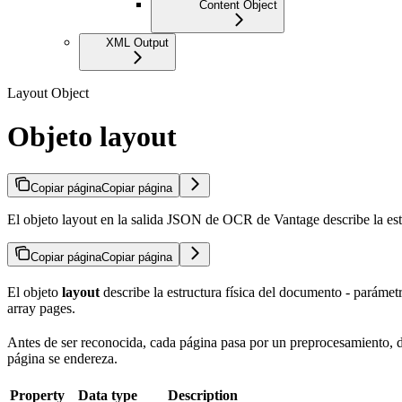
Content Object
XML Output
Layout Object
Objeto layout
Copiar página
Copiar página
El objeto layout en la salida JSON de OCR de Vantage describe la est
Copiar página
Copiar página
El objeto
layout
describe la estructura física del documento - parámet
array pages.
Antes de ser reconocida, cada página pasa por un preprocesamiento, do
página se endereza.
Property
Data type
Description