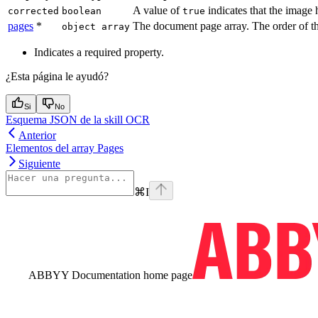
A value of
indicates that the image
corrected
boolean
true
pages
*
The document page array. The order of th
object array
Indicates a required property.
¿Esta página le ayudó?
Si
No
Esquema JSON de la skill OCR
Anterior
Elementos del array Pages
Siguiente
⌘
I
ABBYY Documentation
home page