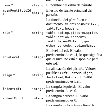
*
El nombre del estilo de párrafo.
name
string
El estilo de fuente principal del
mainFontStyleId
string
*
párrafo.
La función del párrafo en el
documento. Valores posibles:
,
text
,
,
tableText
heading
*
,
,
role
string
tableHeading
pictureCaption
,
,
tableCaption
contents
,
,
,
,
footNote
endNote
rt
garb
,
,
other
barcode
headingNumber
El nivel del rol. El valor
predeterminado es -1, lo que significa
roleLevel
integer
que el nivel no está disponible para
este rol.
La alineación del párrafo. Valores
posibles:
,
,
,
Left
Center
Right
*
align
string
,
. El valor
Justified
Unknown
predeterminado es Left.
La sangría izquierda. El valor
indentLeft
integer
predeterminado es 0.
La sangría derecha. El valor
indentRight
integer
predeterminado es 0.
La sangría de la primera línea. El