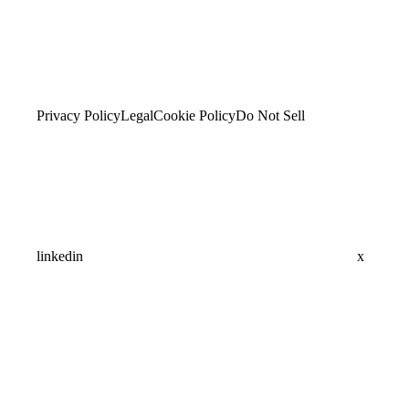
Privacy Policy
Legal
Cookie Policy
Do Not Sell
linkedin
x