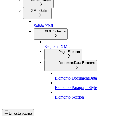
XML Output
Salida XML
XML Schema
Esquema XML
Page Element
DocumentData Element
Elemento DocumentData
Elemento ParagraphStyle
Elemento Section
En esta página