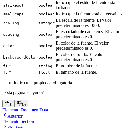
Indica que el estilo de fuente está
strikeout
boolean
tachado.
Indica que la fuente está en versalitas.
smallcaps
boolean
La escala de la fuente. El valor
scaling
integer
predeterminado es 1000.
El espaciado de caracteres. El valor
spacing
boolean
predeterminado es 0.
El color de la fuente. El valor
color
boolean
predeterminado es 0.
El color de fondo. El valor
backgroundColor
boolean
predeterminado es 0.
*
El nombre de la fuente.
ff
string
*
El tamaño de la fuente.
fs
float
Indica una propiedad obligatoria.
¿Esta página le ayudó?
Si
No
Elemento DocumentData
Anterior
Elemento Section
Siguiente