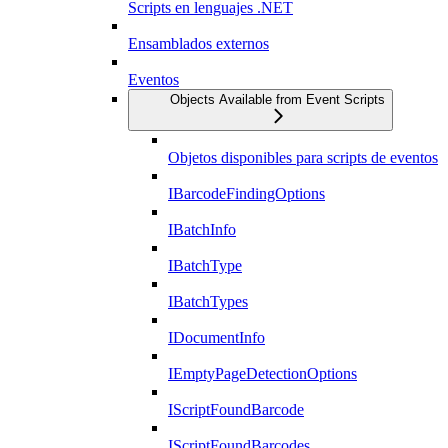
Scripts en lenguajes .NET
Ensamblados externos
Eventos
Objects Available from Event Scripts
Objetos disponibles para scripts de eventos
IBarcodeFindingOptions
IBatchInfo
IBatchType
IBatchTypes
IDocumentInfo
IEmptyPageDetectionOptions
IScriptFoundBarcode
IScriptFoundBarcodes