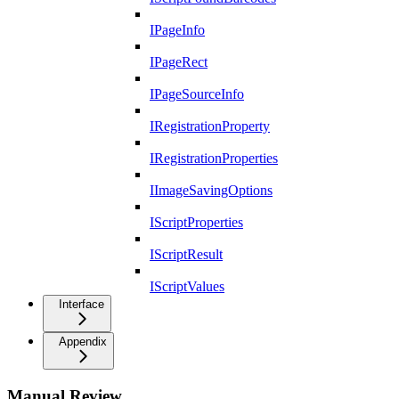
IPageInfo
IPageRect
IPageSourceInfo
IRegistrationProperty
IRegistrationProperties
IImageSavingOptions
IScriptProperties
IScriptResult
IScriptValues
Interface
Appendix
Manual Review