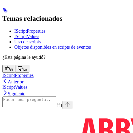
Temas relacionados
IScriptProperties
IScriptValues
Uso de scripts
Objetos disponibles en scripts de eventos
¿Esta página le ayudó?
Si
No
IScriptProperties
Anterior
IScriptValues
Siguiente
⌘
I