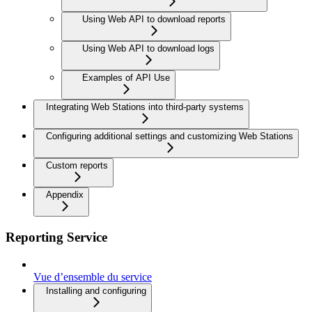
Using Web API to download reports
Using Web API to download logs
Examples of API Use
Integrating Web Stations into third-party systems
Configuring additional settings and customizing Web Stations
Custom reports
Appendix
Reporting Service
Vue d’ensemble du service
Installing and configuring