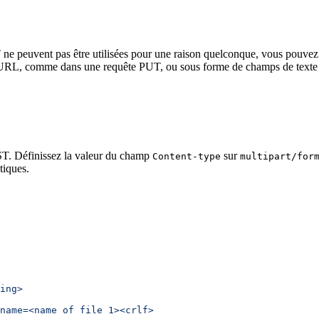
e peuvent pas être utilisées pour une raison quelconque, vous pouvez t
’URL, comme dans une requête PUT, ou sous forme de champs de texte d
ST. Définissez la valeur du champ
sur
Content-type
multipart/for
tiques.
ing>
name=<name of file 1><crlf>