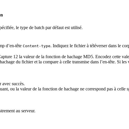
on
cifiée, le type de batch par défaut est utilisé.
mp d’en-tête
. Indiquez le fichier à téléverser dans le co
Content-type
Capture 12 la valeur de la fonction de hachage MD5. Encodez cette val
 hachage du fichier et la compare à celle transmise dans l’en-tête. Si les
ur avec succès.
nt, ou la valeur de la fonction de hachage ne correspond pas à celle spé
strement au serveur.