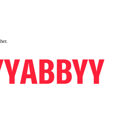
ther.