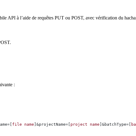
ile API à l’aide de requêtes PUT ou POST, avec vérification du hacha
 POST.
uivante :
ame=[
file
 name
]&projectName=[
project
 name
]&batchType=[
ba