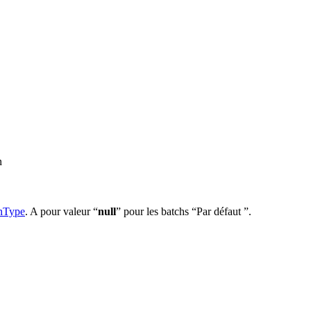
n
hType
. A pour valeur “
null
” pour les batchs “Par défaut ”.