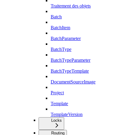
Traitement des objets
Batch
BatchItem
BatchParameter
BatchType
BatchTypeParameter
BatchTypeTemplate
DocumentSourceImage
Project
Template
TemplateVersion
Locks
Routing