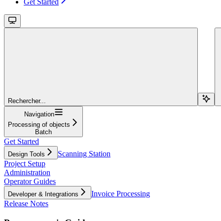
Get Started
Rechercher...
Navigation
Processing of objects
Batch
Get Started
Scanning Station
Design Tools
Project Setup
Administration
Operator Guides
Invoice Processing
Developer & Integrations
Release Notes