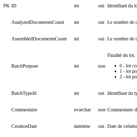
PK
ID
int
oui
Identifiant du lo
AnalyzedDocumentsCount
int
oui
Le nombre de d
AssembledDocumentsCount
int
oui
Le nombre de 
Finalité du lot.
0 - lot c
BatchPurpose
int
non
1 - lot 
2 - lot p
BatchTypeId
int
oui
Identifiant du 
Commentaire
nvarchar
non
Commentaire du
CreationDate
datetime
oui
Date de créatio