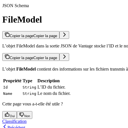
JSON Schema
FileModel
Copier la page
Copier la page
L’objet FileModel dans la sortie JSON de Vantage stocke l’ID et le n
Copier la page
Copier la page
L’objet
FileModel
contient des informations sur les fichiers transmi
Propriété
Type
Description
L’ID du fichier.
Id
String
Le nom du fichier.
Name
String
Cette page vous a-t-elle été utile ?
Oui
Non
Classification
Précédent