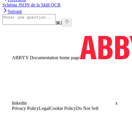
Schéma JSON de la Skill OCR
Suivant
⌘
I
ABBYY Documentation
home page
linkedin
x
Privacy Policy
Legal
Cookie Policy
Do Not Sell