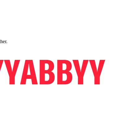
ther.