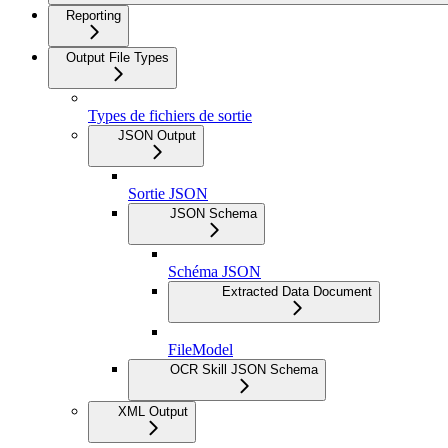
Reporting
Output File Types
Types de fichiers de sortie
JSON Output
Sortie JSON
JSON Schema
Schéma JSON
Extracted Data Document
FileModel
OCR Skill JSON Schema
XML Output