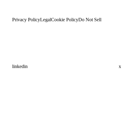
Privacy Policy
Legal
Cookie Policy
Do Not Sell
linkedin
x
Assistant