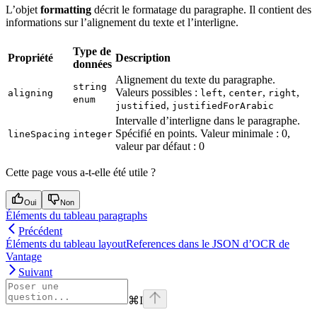
L’objet
formatting
décrit le formatage du paragraphe. Il contient des
informations sur l’alignement du texte et l’interligne.
Type de
Propriété
Description
données
Alignement du texte du paragraphe.
string
Valeurs possibles :
,
,
,
aligning
left
center
right
enum
,
justified
justifiedForArabic
Intervalle d’interligne dans le paragraphe.
Spécifié en points. Valeur minimale : 0,
lineSpacing
integer
valeur par défaut : 0
Cette page vous a-t-elle été utile ?
Oui
Non
Éléments du tableau paragraphs
Précédent
Éléments du tableau layoutReferences dans le JSON d’OCR de
Vantage
Suivant
⌘
I