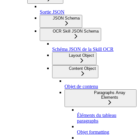
Sortie JSON
JSON Schema
OCR Skill JSON Schema
Schéma JSON de la Skill OCR
Layout Object
Content Object
Objet de contenu
Paragraphs Array
Elements
Éléments du tableau
paragraphs
Objet formatting