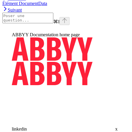
Élément DocumentData
Suivant
⌘
I
ABBYY Documentation
home page
linkedin
x