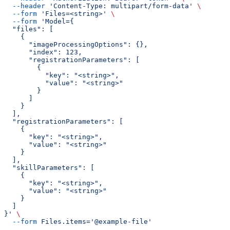
  --header
 'Content-Type: multipart/form-data'
 \
  --form
 'Files=<string>'
 \
  --form
 'Model={
  "files": [
    {
      "imageProcessingOptions": {},
      "index": 123,
      "registrationParameters": [
        {
          "key": "<string>",
          "value": "<string>"
        }
      ]
    }
  ],
  "registrationParameters": [
    {
      "key": "<string>",
      "value": "<string>"
    }
  ],
  "skillParameters": [
    {
      "key": "<string>",
      "value": "<string>"
    }
  ]
}'
 \
  --form
 Files.items='@example-file'