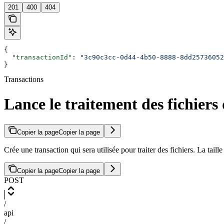
201
400
404
{
  "transactionId"
: 
"3c90c3cc-0d44-4b50-8888-8dd25736052
}
Transactions
Lance le traitement des fichiers
Copier la page
Copier la page
Crée une transaction qui sera utilisée pour traiter des fichiers. La tai
Copier la page
Copier la page
POST
/
api
/