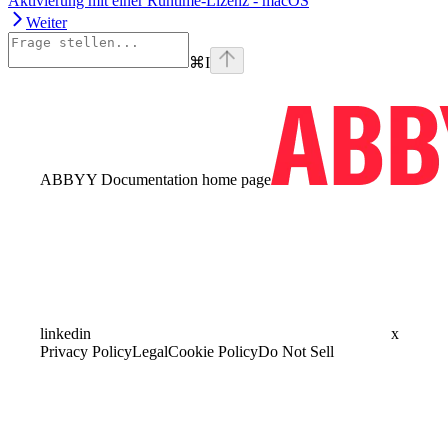
Aktivierung mit einer Runtime-Lizenz - macOS
Weiter
⌘
I
ABBYY Documentation
home page
linkedin
x
Privacy Policy
Legal
Cookie Policy
Do Not Sell