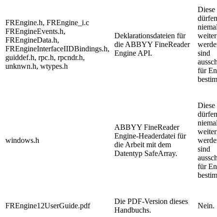
Diese
dürfe
FREngine.h, FREngine_i.c
niema
FREngineEvents.h,
Deklarationsdateien für
weite
FREngineData.h,
die ABBYY FineReader
werde
FREngineInterfaceIIDBindings.h,
Engine API.
sind
guiddef.h, rpc.h, rpcndr.h,
aussch
unknwn.h, wtypes.h
für En
besti
Diese
dürfe
niema
ABBYY FineReader
weite
Engine-Headerdatei für
windows.h
werde
die Arbeit mit dem
sind
Datentyp SafeArray.
aussch
für En
besti
Die PDF-Version dieses
FREngine12UserGuide.pdf
Nein.
Handbuchs.