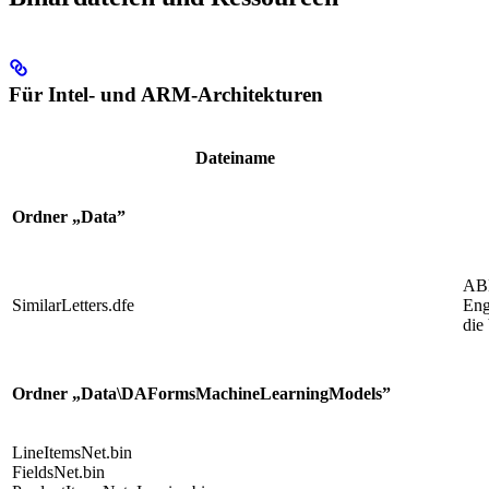
Für Intel- und ARM-Architekturen
Dateiname
Ordner „Data”
AB
SimilarLetters.dfe
Eng
die
Ordner „Data\DAFormsMachineLearningModels”
LineItemsNet.bin
FieldsNet.bin