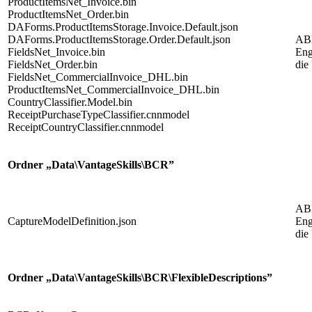
ProductItemsNet_Invoice.bin
ProductItemsNet_Order.bin
DAForms.ProductItemsStorage.Invoice.Default.json
DAForms.ProductItemsStorage.Order.Default.json
AB
FieldsNet_Invoice.bin
Eng
FieldsNet_Order.bin
die
FieldsNet_CommercialInvoice_DHL.bin
ProductItemsNet_CommercialInvoice_DHL.bin
CountryClassifier.Model.bin
ReceiptPurchaseTypeClassifier.cnnmodel
ReceiptCountryClassifier.cnnmodel
Ordner „Data\VantageSkills\BCR”
AB
CaptureModelDefinition.json
Eng
die
Ordner „Data\VantageSkills\BCR\FlexibleDescriptions”