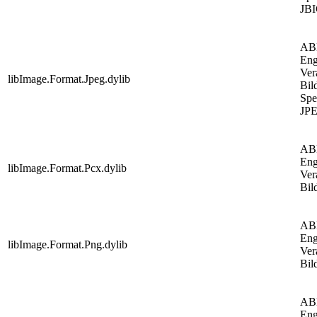
JBI
AB
Eng
Ver
libImage.Format.Jpeg.dylib
Bil
Spe
JPE
AB
Eng
libImage.Format.Pcx.dylib
Ver
Bil
AB
Eng
libImage.Format.Png.dylib
Ver
Bil
AB
Eng