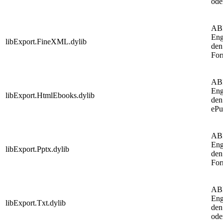
ode
AB
Eng
libExport.FineXML.dylib
den
For
AB
Eng
libExport.HtmlEbooks.dylib
den
ePu
AB
Eng
libExport.Pptx.dylib
den
For
AB
Eng
libExport.Txt.dylib
den
ode