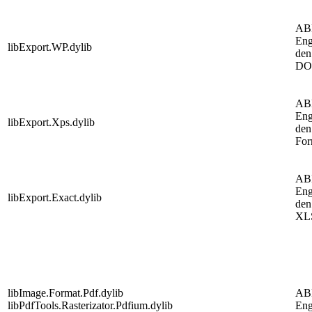
AB
Eng
libExport.WP.dylib
den
DOC
AB
Eng
libExport.Xps.dylib
den
For
AB
Eng
libExport.Exact.dylib
den
XLS
libImage.Format.Pdf.dylib
AB
libPdfTools.Rasterizator.Pdfium.dylib
Eng