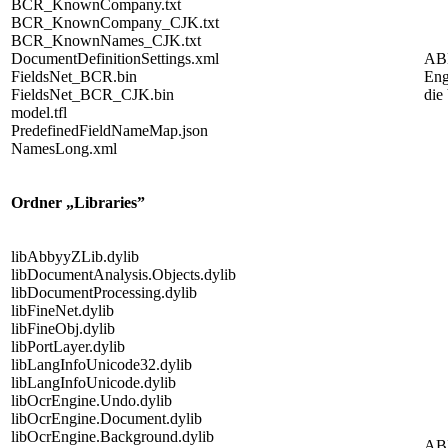
BCR_KnownCompany.txt
BCR_KnownCompany_CJK.txt
BCR_KnownNames_CJK.txt
DocumentDefinitionSettings.xml
AB
FieldsNet_BCR.bin
Eng
FieldsNet_BCR_CJK.bin
die
model.tfl
PredefinedFieldNameMap.json
NamesLong.xml
Ordner „Libraries”
libAbbyyZLib.dylib
libDocumentAnalysis.Objects.dylib
libDocumentProcessing.dylib
libFineNet.dylib
libFineObj.dylib
libPortLayer.dylib
libLangInfoUnicode32.dylib
libLangInfoUnicode.dylib
libOcrEngine.Undo.dylib
libOcrEngine.Document.dylib
libOcrEngine.Background.dylib
AB