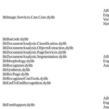
AB
Eng
libImage.Services.Cnn.Core.dylib
Ver
Net
libBarcode.dylib
libDocumentAnalysis.Classification.dylib
libDocumentAnalysis.ObjectsExtraction.dylib
libDocumentAnalysis.PageServices.dylib
libDocumentAnalysis.Segmentation.dylib
AB
libMorphology.dylib
Eng
libRecognizer.dylib
Ana
libSynthesis.dylib
libRecPage.dylib
libRecognizerCnnTools.dylib
libEndToEndRecognition.dylib
AB
Eng
libFontSupport.dylib
Ana