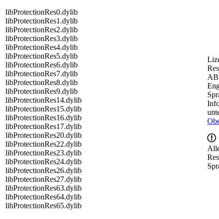
libProtectionRes0.dylib
libProtectionRes1.dylib
libProtectionRes2.dylib
libProtectionRes3.dylib
libProtectionRes4.dylib
libProtectionRes5.dylib
Liz
libProtectionRes6.dylib
Res
libProtectionRes7.dylib
AB
libProtectionRes8.dylib
Eng
libProtectionRes9.dylib
Spr
libProtectionRes14.dylib
Inf
libProtectionRes15.dylib
unt
libProtectionRes16.dylib
Obe
libProtectionRes17.dylib
libProtectionRes20.dylib
libProtectionRes22.dylib
All
libProtectionRes23.dylib
Res
libProtectionRes24.dylib
Spr
libProtectionRes26.dylib
libProtectionRes27.dylib
libProtectionRes63.dylib
libProtectionRes64.dylib
libProtectionRes65.dylib