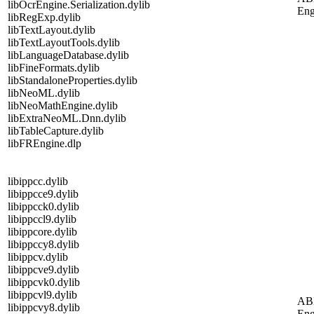
libOcrEngine.Serialization.dylib
Eng
libRegExp.dylib
libTextLayout.dylib
libTextLayoutTools.dylib
libLanguageDatabase.dylib
libFineFormats.dylib
libStandaloneProperties.dylib
libNeoML.dylib
libNeoMathEngine.dylib
libExtraNeoML.Dnn.dylib
libTableCapture.dylib
libFREngine.dlp
libippcc.dylib
libippcce9.dylib
libippcck0.dylib
libippccl9.dylib
libippcore.dylib
libippccy8.dylib
libippcv.dylib
libippcve9.dylib
libippcvk0.dylib
libippcvl9.dylib
AB
libippcvy8.dylib
Eng