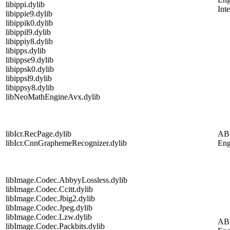
libippi.dylib
Int
libippie9.dylib
libippik0.dylib
libippil9.dylib
libippiy8.dylib
libipps.dylib
libippse9.dylib
libippsk0.dylib
libippsl9.dylib
libippsy8.dylib
libNeoMathEngineAvx.dylib
libIcr.RecPage.dylib
AB
libIcr.CnnGraphemeRecognizer.dylib
Eng
libImage.Codec.AbbyyLossless.dylib
libImage.Codec.Ccitt.dylib
libImage.Codec.Jbig2.dylib
libImage.Codec.Jpeg.dylib
libImage.Codec.Lzw.dylib
AB
libImage.Codec.Packbits.dylib