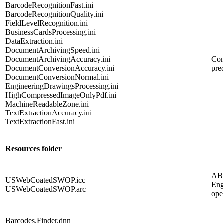
BarcodeRecognitionFast.ini
BarcodeRecognitionQuality.ini
FieldLevelRecognition.ini
BusinessCardsProcessing.ini
DataExtraction.ini
DocumentArchivingSpeed.ini
DocumentArchivingAccuracy.ini
Con
DocumentConversionAccuracy.ini
pred
DocumentConversionNormal.ini
EngineeringDrawingsProcessing.ini
HighCompressedImageOnlyPdf.ini
MachineReadableZone.ini
TextExtractionAccuracy.ini
TextExtractionFast.ini
Resources folder
AB
USWebCoatedSWOP.icc
Eng
USWebCoatedSWOP.arc
ope
Barcodes.Finder.dnn