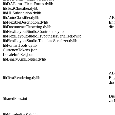
libDAForms.FixedForms.dylib
libTextClassifier.dylib
libHLSubstitution.dylib
libAutoClassifier.dylib
AB
libFlexibleDescription.dylib
Eng
libDocumentsClustering.dylib
die
libFlexiLayoutStudio.Controller.dylib
libFlexiLayoutStudio.HypothesesSerializer.dylib
libFlexiLayoutStudio.TemplateSerializer.dylib
libFormatTools.dylib
CurrencyTokens.json
LocaleInfoSet.json
libBinaryXmlLogger.dylib
AB
libTextRendering.dylib
Eng
das
Die
SharedFiles.ini
zu 
libMorphoRes0.dylib