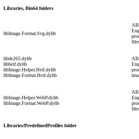
Libraries, Bin64 folders
AB
Eng
libImage.Format.Svg.dylib
pro
file
libde265.dylib
AB
libheif.dylib
Eng
libImage.Helper.Heif.dylib
pro
libImage.Format.Heif.dylib
imag
AB
libImage.Helper.WebP.dylib
Eng
libImage.Format.WebP.dylib
pro
file
Libraries/PredefinedProfiles folder