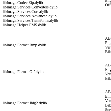
Eng
libImage.Codec.Zip.dylib
Öff
libImage.Services.Converters.dylib
libImage.Services.Core.dylib
libImage.Services.Advanced.dylib
libImage.Services.Transforms.dylib
libImage.Helper.CMS.dylib
AB
Eng
libImage.Format.Bmp.dylib
Ver
Bil
AB
Eng
libImage.Format.Gif.dylib
Ver
Bil
AB
Eng
Ver
libImage.Format.Jbig2.dylib
Bil
Spe