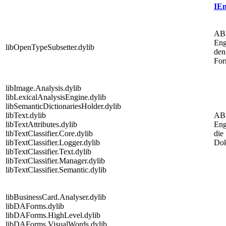
IEn
AB
Eng
libOpenTypeSubsetter.dylib
den
For
libImage.Analysis.dylib
libLexicalAnalysisEngine.dylib
libSemanticDictionariesHolder.dylib
libText.dylib
AB
libTextAttributes.dylib
Eng
libTextClassifier.Core.dylib
die
libTextClassifier.Logger.dylib
Dok
libTextClassifier.Text.dylib
libTextClassifier.Manager.dylib
libTextClassifier.Semantic.dylib
libBusinessCard.Analyser.dylib
libDAForms.dylib
libDAForms.HighLevel.dylib
libDAForms.VisualWords.dylib