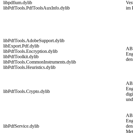
libpdfium.dylib
Ver
libPdfTools.PdfToolsAuxInfo.dylib
im 
libPdfTools.AdobeSupport.dylib
libExport.Pdf.dylib
AB
libPdfTools.Encryption.dylib
Eng
libPdfToolkit.dylib
den
libPdfTools.CommonInstruments.dylib
libPdfTools.Heuristics.dylib
AB
Eng
libPdfTools.Crypto.dylib
dig
und
AB
Eng
libPdfService.dylib
den
Met