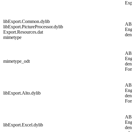
Exp
libExport.Common.dylib
AB
libExport.PictureProcessor.dylib
Eng
Export.Resources.dat
den
mimetype
AB
Eng
mimetype_odt
den
For
AB
Eng
libExport.Alto.dylib
den
For
AB
Eng
libExport.Excel.dylib
den