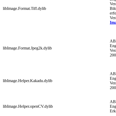
Ver
libImage.Format.Tiff.dylib
Bil
erfo
Ver
Im
AB
Eng
libImage.Format.Jpeg2k.dylib
Ver
200
AB
Eng
libImage.Helper.Kakadu.dylib
Ver
200
AB
libImage.Helper.openCV.dylib
Eng
Erk