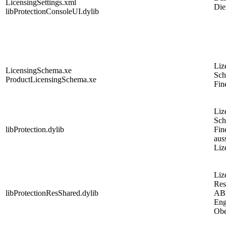
LicensingSettings.xml
Die
libProtectionConsoleUI.dylib
Liz
LicensingSchema.xe
Sc
ProductLicensingSchema.xe
Fin
Liz
Sc
libProtection.dylib
Fin
aus
Liz
Liz
Res
libProtectionResShared.dylib
AB
Eng
Obe