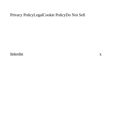
Privacy Policy
Legal
Cookie Policy
Do Not Sell
linkedin
x
Assistant