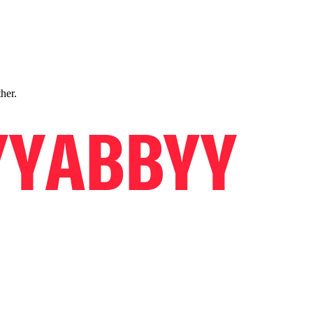
ther.