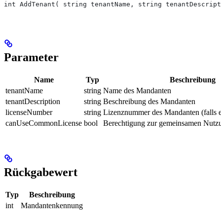
int AddTenant( string tenantName, string tenantDescript
Parameter
Name
Typ
Beschreibung
tenantName
string
Name des Mandanten
tenantDescription
string
Beschreibung des Mandanten
licenseNumber
string
Lizenznummer des Mandanten (falls er
canUseCommonLicense
bool
Berechtigung zur gemeinsamen Nutzu
Rückgabewert
Typ
Beschreibung
int
Mandantenkennung