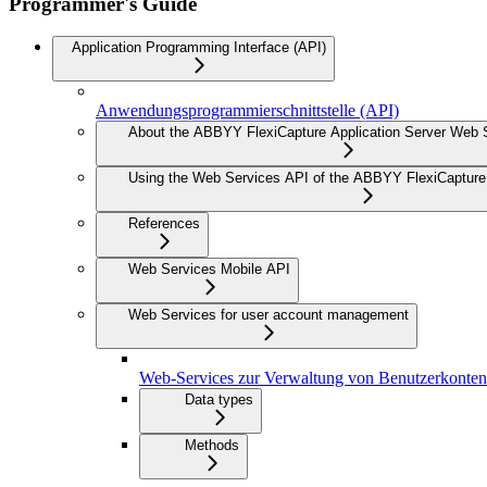
Programmer's Guide
Application Programming Interface (API)
Anwendungsprogrammierschnittstelle (API)
About the ABBYY FlexiCapture Application Server Web 
Using the Web Services API of the ABBYY FlexiCapture 
References
Web Services Mobile API
Web Services for user account management
Web-Services zur Verwaltung von Benutzerkonten
Data types
Methods