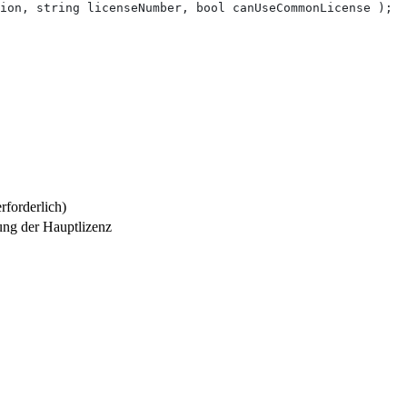
ion, string licenseNumber, bool canUseCommonLicense );
forderlich)
ng der Hauptlizenz