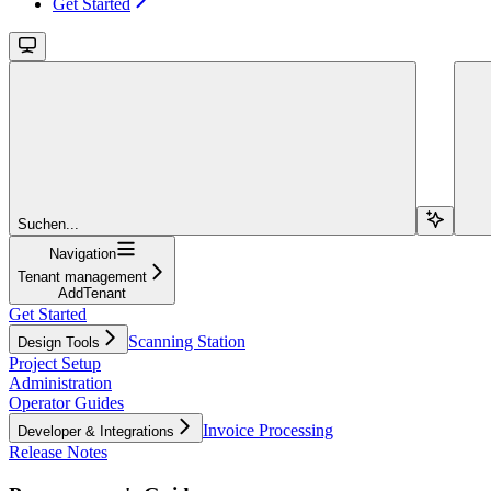
Get Started
Suchen...
Navigation
Tenant management
AddTenant
Get Started
Scanning Station
Design Tools
Project Setup
Administration
Operator Guides
Invoice Processing
Developer & Integrations
Release Notes