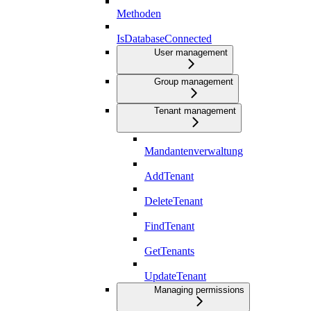
Methoden
IsDatabaseConnected
User management
Group management
Tenant management
Mandantenverwaltung
AddTenant
DeleteTenant
FindTenant
GetTenants
UpdateTenant
Managing permissions