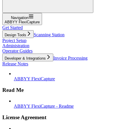
Navigation
ABBYY FlexiCapture
Get Started
Scanning Station
Design Tools
Project Setup
Administration
Operator Guides
Invoice Processing
Developer & Integrations
Release Notes
ABBYY FlexiCapture
Read Me
ABBYY FlexiCapture - Readme
License Agreement