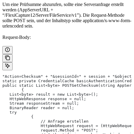
Um eine Prüfsumme abzurufen, sollte eine Serveranfrage erstellt
werden (AppServerURL +
“/FlexiCapture12/Server/FileService/v1”). Die Request-Methode
sollte POST sein, und der Inhaltstyp sollte application/x-www-form-
urlencoded sein.
Request-Body:
"Action=Checksum" + "&sessionId=" + session + "&objectT
static private CredentialCache basicAuthenticationCrede
public static List<byte> POSTGetChecksum(string AppServ
        {
   List<byte> result = new List<byte>();
   HttpWebResponse response = null;
   Stream responseStream = null;
   BinaryReader reader = null;
   try
            {
                // Anfrage erstellen
                HttpWebRequest request = (HttpWebReques
                request.Method = "POST";