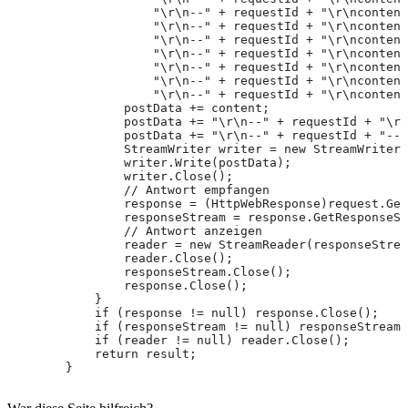
                    "\r\n--" + requestId + "\r\ncontent
                    "\r\n--" + requestId + "\r\ncontent
                    "\r\n--" + requestId + "\r\ncontent
                    "\r\n--" + requestId + "\r\ncontent
                    "\r\n--" + requestId + "\r\ncontent
                    "\r\n--" + requestId + "\r\ncontent
                    "\r\n--" + requestId + "\r\ncontent
                postData += content;
                postData += "\r\n--" + requestId + "\r\
                postData += "\r\n--" + requestId + "--\
                StreamWriter writer = new StreamWriter(
                writer.Write(postData);
                writer.Close();
                // Antwort empfangen
                response = (HttpWebResponse)request.Get
                responseStream = response.GetResponseSt
                // Antwort anzeigen
                reader = new StreamReader(responseStrea
                reader.Close();
                responseStream.Close();
                response.Close();
            }
            if (response != null) response.Close();
            if (responseStream != null) responseStream.
            if (reader != null) reader.Close();
            return result;
        }