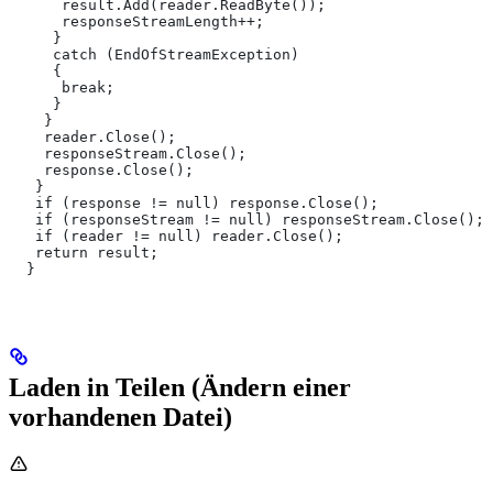
      result.Add(reader.ReadByte());
      responseStreamLength++;
     }
     catch (EndOfStreamException)
     {
      break;
     }
    }
    reader.Close();
    responseStream.Close();
    response.Close();
   }
   if (response != null) response.Close();
   if (responseStream != null) responseStream.Close();
   if (reader != null) reader.Close();
   return result;
  }
Laden in Teilen (Ändern einer
vorhandenen Datei)