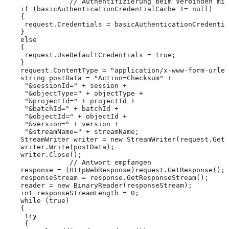
                // Authentifizierung beim Verbinden mit
    if (basicAuthenticationCredentialCache != null)
    {
     request.Credentials = basicAuthenticationCredentia
    }
    else
    {
     request.UseDefaultCredentials = true;
    }
    request.ContentType = "application/x-www-form-urlen
    string postData = "Action=Checksum" +
     "&sessionId=" + session +
     "&objectType=" + objectType +
     "&projectId=" + projectId +
     "&batchId=" + batchId +
     "&objectId=" + objectId +
     "&version=" + version +
     "&streamName=" + streamName;
    StreamWriter writer = new StreamWriter(request.GetR
    writer.Write(postData);
    writer.Close();
                // Antwort empfangen
    response = (HttpWebResponse)request.GetResponse();
    responseStream = response.GetResponseStream();
    reader = new BinaryReader(responseStream);
    int responseStreamLength = 0;
    while (true)
    {
     try
     {