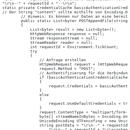
"\r\n--" + requestId + "--\r\n";
static private CredentialCache basicAuthenticationCrede
// Der String "content" sollte mithilfe von Encoding.De
        // Hinweis: Es können nur Daten an eine bereits
        public static List<byte> POSTAppendFile(string
        {
            List<byte> result = new List<byte>();
            HttpWebResponse response = null;
            Stream responseStream = null;
            StreamReader reader = null;
            int requestId = Environment.TickCount;
            try
            {
                // Anfrage erstellen
                HttpWebRequest request = (HttpWebReques
                request.Method = "POST";
                // Authentifizierung für die Verbindung
                if (basicAuthenticationCredentialCache 
                {
                    request.Credentials = basicAuthenti
                }
                else
                {
                    request.UseDefaultCredentials = tru
                }
                request.ContentType = "multipart/form-d
                byte[] streamNameInBytes = Encoding.Uni
                UnicodeEncoding UTFencofing = new Unico
                string postData = "\r\n--" + requestId 
                    "\r\n--" + requestId + "\r\ncontent