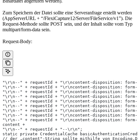
Binärdatei abgerufen werden).
Zum Speichern der Datei sollte eine Serveranfrage erstellt werden
(AppServerURL + “/FlexiCapture12/Server/FileService/v1”). Die
Request-Methode sollte POST sein, und der Inhalt sollte vom Typ
multipart/form-data sein.
Request-Body:
"\r\n--" + requestId + "\r\ncontent-disposition: form-d
"\r\n--" + requestId + "\r\ncontent-disposition: form-d
"\r\n--" + requestId + "\r\ncontent-disposition: form-d
"\r\n--" + requestId + "\r\ncontent-disposition: form-d
"\r\n--" + requestId + "\r\ncontent-disposition: form-d
"\r\n--" + requestId + "\r\ncontent-disposition: form-d
"\r\n--" + requestId + "\r\ncontent-disposition: form-d
"\r\n--" + requestId + "\r\ncontent-disposition: form-d
"\r\n--" + requestId + "\r\ncontent-disposition: form-d
content +                                              
"\r\n--" + requestId + "--\r\n";
static private CredentialCache basicAuthenticationCrede
// der „content"-String sollte mithilfe von Encoding.De