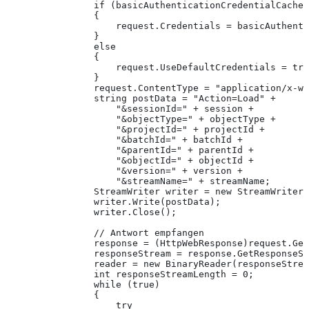
                if (basicAuthenticationCredentialCache 
                {
                    request.Credentials = basicAuthenti
                }
                else
                {
                    request.UseDefaultCredentials = tru
                }
                request.ContentType = "application/x-ww
                string postData = "Action=Load" +
                    "&sessionId=" + session +
                    "&objectType=" + objectType +
                    "&projectId=" + projectId +
                    "&batchId=" + batchId +
                    "&parentId=" + parentId +
                    "&objectId=" + objectId +
                    "&version=" + version +
                    "&streamName=" + streamName;
                StreamWriter writer = new StreamWriter(
                writer.Write(postData);
                writer.Close();                  
                // Antwort empfangen
                response = (HttpWebResponse)request.Get
                responseStream = response.GetResponseSt
                reader = new BinaryReader(responseStrea
                int responseStreamLength = 0;
                while (true)
                {
                    try