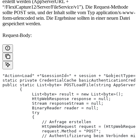
erstellt werden (AppServerURL +
“/FlexiCapture12/Server/FileService/v1”). Die Request-Methode
sollte POST sein, und der Inhalt sollte vom Typ application/x-www-
form-urlencoded sein. Die Ergebnisse sollten in einer neuen Datei
gespeichert werden.
Request-Body:
"Action=Load" +"&sessionId=" + session + "&objectType="
static private CredentialCache basicAuthenticationCrede
public static List<byte> POSTLoadFile(string AppServerU
       {
            List<byte> result = new List<byte>();
            HttpWebResponse response = null;
            Stream responseStream = null;
            BinaryReader reader = null;
            try
            {
                // Anfrage erstellen
                HttpWebRequest request = (HttpWebReques
                request.Method = "POST";
                // Authentifizierung beim Verbinden mit