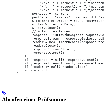
                    "\r\n--" + requestId + "\r\ncontent
                    "\r\n--" + requestId + "\r\ncontent
                    "\r\n--" + requestId + "\r\ncontent
                postData += content;
                postData += "\r\n--" + requestId + "--\
                StreamWriter writer = new StreamWriter(
                writer.Write(postData);
                writer.Close();  
                // Antwort empfangen
                response = (HttpWebResponse)request.Get
                responseStream = response.GetResponseSt
                reader = new StreamReader(responseStrea
                reader.Close();
                responseStream.Close();
                response.Close();
            }
            if (response != null) response.Close();
            if (responseStream != null) responseStream.
            if (reader != null) reader.Close();
            return result;
        }
Abrufen einer Prüfsumme