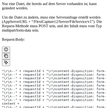
Nur eine Datei, die bereits auf dem Server vorhanden ist, kann
geändert werden.
Um die Datei zu ändern, muss eine Serveranfrage erstellt werden
(AppServerURL + “/FlexiCapture12/Server/FileService/v1”). Die
Request-Methode muss POST sein, und der Inhalt muss vom Typ
multipart/form-data sein.
Request-Body:
"\r\n--" + requestId + "\r\ncontent-disposition: form-d
"\r\n--" + requestId + "\r\ncontent-disposition: form-d
"\r\n--" + requestId + "\r\ncontent-disposition: form-d
"\r\n--" + requestId + "\r\ncontent-disposition: form-d
"\r\n--" + requestId + "\r\ncontent-disposition: form-d
"\r\n--" + requestId + "\r\ncontent-disposition: form-d
"\r\n--" + requestId + "\r\ncontent-disposition: form-d
"\r\n--" + requestId + "\r\ncontent-disposition: form-d
"\r\n--" + requestId + "\r\ncontent-disposition: form-d
content +                                              
"\r\n--" + requestId + "\r\ncontent-disposition: form-d