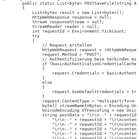
        public static List<byte> POSTSaveFile(string Ap
        {
            List<byte> result = new List<byte>();
            HttpWebResponse response = null;
            Stream responseStream = null;
            StreamReader reader = null;
            int requestId = Environment.TickCount;
            try
            {
                // Request erstellen
                HttpWebRequest request = (HttpWebReques
                request.Method = "POST";
                // Authentifizierung beim Verbinden mit
                if (basicAuthenticationCredentialCache 
                {
                    request.Credentials = basicAuthenti
                }
                else
                {
                    request.UseDefaultCredentials = tru
                }
                request.ContentType = "multipart/form-d
                byte[] streamNameInBytes = Encoding.Uni
                UnicodeEncoding UTFencofing = new Unico
                string postData = "\r\n--" + requestId 
                    "\r\n--" + requestId + "\r\ncontent
                    "\r\n--" + requestId + "\r\ncontent
                    "\r\n--" + requestId + "\r\ncontent
                    "\r\n--" + requestId + "\r\ncontent
                    "\r\n--" + requestId + "\r\ncontent