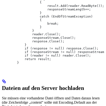
                    {
                        result.Add(reader.ReadByte());
                        responseStreamLength++;
                    }
                    catch (EndOfStreamException)
                    {
                        break;
                    }
                }
                reader.Close();
                responseStream.Close();
                response.Close();               
            }
            if (response != null) response.Close();
            if (responseStream != null) responseStream.
            if (reader != null) reader.Close();
            return result;
        }
Dateien auf den Server hochladen
Sie müssen eine vorhandene Datei öffnen und Daten daraus lesen
(die Zeichenfolge „content“ sollte mit Encoding.Default aus der