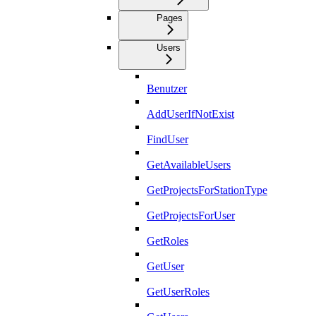
Pages
Users
Benutzer
AddUserIfNotExist
FindUser
GetAvailableUsers
GetProjectsForStationType
GetProjectsForUser
GetRoles
GetUser
GetUserRoles