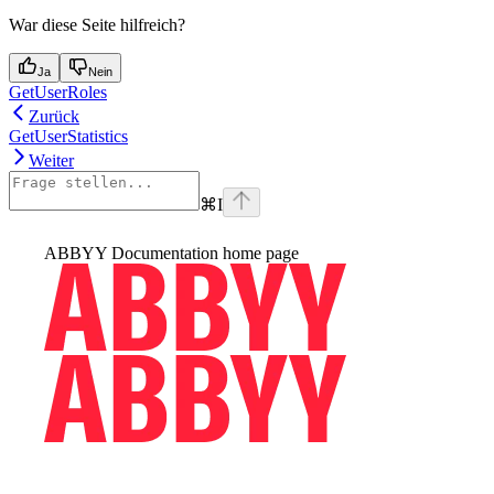
War diese Seite hilfreich?
Ja
Nein
GetUserRoles
Zurück
GetUserStatistics
Weiter
⌘
I
ABBYY Documentation
home page