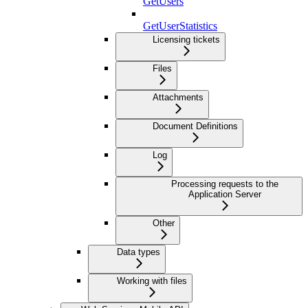
GetUsers
GetUserStatistics
Licensing tickets
Files
Attachments
Document Definitions
Log
Processing requests to the
Application Server
Other
Data types
Working with files