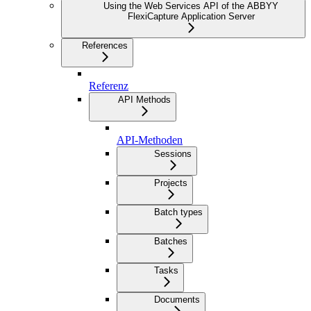
Using the Web Services API of the ABBYY
FlexiCapture Application Server
References
Referenz
API Methods
API-Methoden
Sessions
Projects
Batch types
Batches
Tasks
Documents