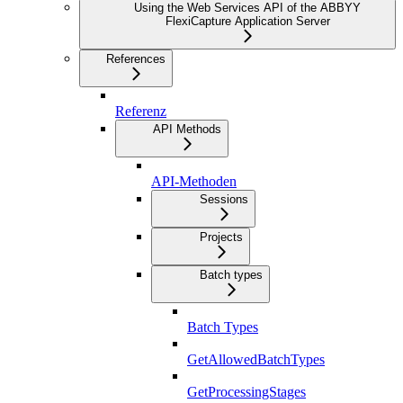
Using the Web Services API of the ABBYY
FlexiCapture Application Server
References
Referenz
API Methods
API-Methoden
Sessions
Projects
Batch types
Batch Types
GetAllowedBatchTypes
GetProcessingStages