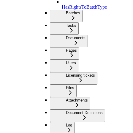
HasRightsToBatchType
Batches
Tasks
Documents
Pages
Users
Licensing tickets
Files
Attachments
Document Definitions
Log