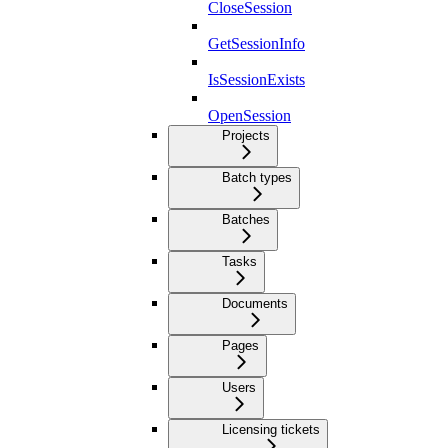
CloseSession
GetSessionInfo
IsSessionExists
OpenSession
Projects
Batch types
Batches
Tasks
Documents
Pages
Users
Licensing tickets