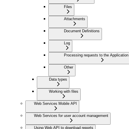
Files
Attachments
Document Definitions
Log
Processing requests to the Application
Other
Data types
Working with files
Web Services Mobile API
Web Services for user account management
Using Web API to download reports