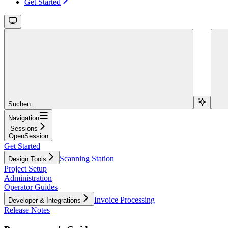
Get Started
Suchen...
Navigation
Sessions
OpenSession
Get Started
Scanning Station
Design Tools
Project Setup
Administration
Operator Guides
Invoice Processing
Developer & Integrations
Release Notes