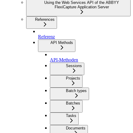
Using the Web Services API of the ABBYY
FlexiCapture Application Server
References
Referenz
API Methods
API-Methoden
Sessions
Projects
Batch types
Batches
Tasks
Documents