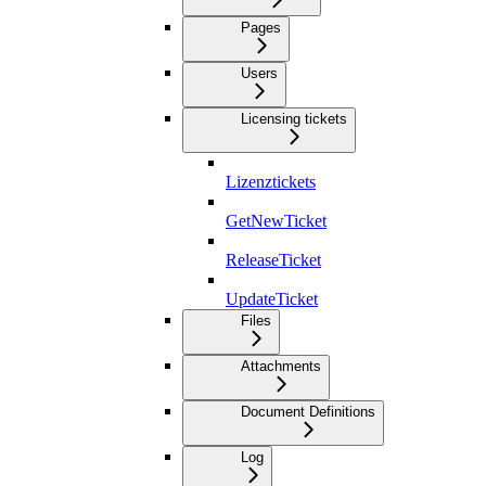
Pages
Users
Licensing tickets
Lizenztickets
GetNewTicket
ReleaseTicket
UpdateTicket
Files
Attachments
Document Definitions
Log