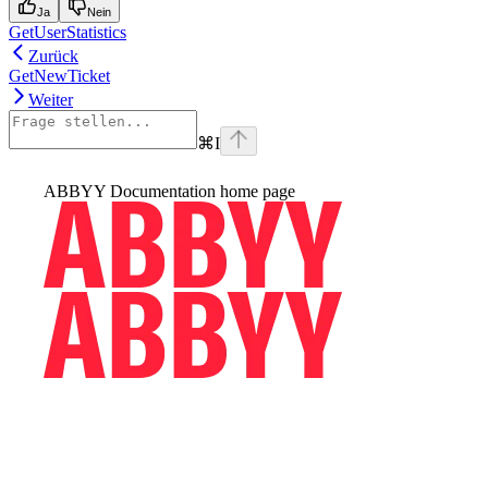
Ja
Nein
GetUserStatistics
Zurück
GetNewTicket
Weiter
⌘
I
ABBYY Documentation
home page