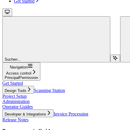
Get Started
Suchen...
Navigation
Access control
PrincipalPermission
Get Started
Scanning Station
Design Tools
Project Setup
Administration
Operator Guides
Invoice Processing
Developer & Integrations
Release Notes