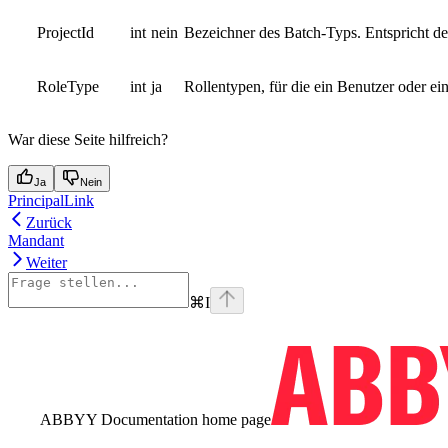
ProjectId
int
nein
Bezeichner des Batch-Typs. Entspricht de
RoleType
int
ja
Rollentypen, für die ein Benutzer oder e
War diese Seite hilfreich?
Ja
Nein
PrincipalLink
Zurück
Mandant
Weiter
⌘
I
ABBYY Documentation
home page