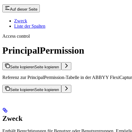
Auf dieser Seite
Zweck
Liste der Spalten
Access control
PrincipalPermission
Seite kopieren
Seite kopieren
Referenz zur PrincipalPermission-Tabelle in der ABBYY FlexiCapture
Seite kopieren
Seite kopieren
Zweck
Enthält Berechtigungen für Benutzer oder Benutzergruppen. Ermöglic