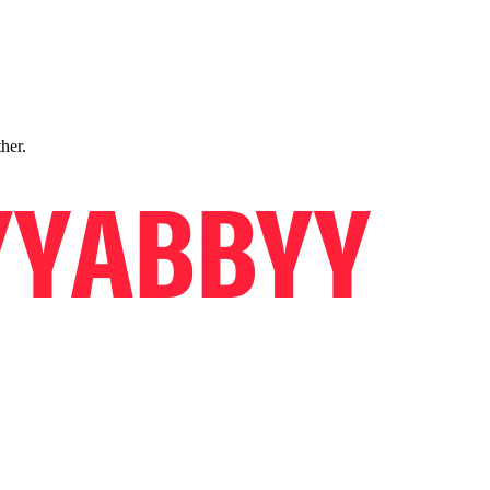
ther.