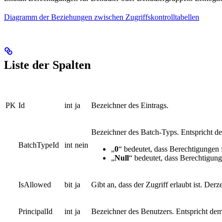
Diagramm der Beziehungen zwischen Zugriffskontrolltabellen
Liste der Spalten
PK
Id
int
ja
Bezeichner des Eintrags.
Bezeichner des Batch-Typs. Entspricht de
BatchTypeId
int
nein
„
0
“ bedeutet, dass Berechtigungen 
„
Null
“ bedeutet, dass Berechtigung
IsAllowed
bit
ja
Gibt an, dass der Zugriff erlaubt ist. Der
PrincipalId
int
ja
Bezeichner des Benutzers. Entspricht dem