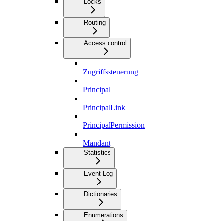
Locks
Routing
Access control
Zugriffssteuerung
Principal
PrincipalLink
PrincipalPermission
Mandant
Statistics
Event Log
Dictionaries
Enumerations