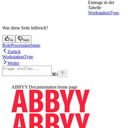
Eintrags in der
Tabelle
WorkstationType
.
War diese Seite hilfreich?
Ja
Nein
RoleProcessingStage
Zurück
WorkstationType
Weiter
⌘
I
ABBYY Documentation
home page