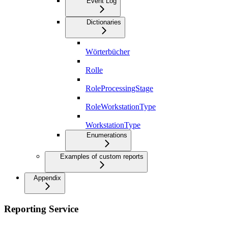
Event Log
Dictionaries
Wörterbücher
Rolle
RoleProcessingStage
RoleWorkstationType
WorkstationType
Enumerations
Examples of custom reports
Appendix
Reporting Service