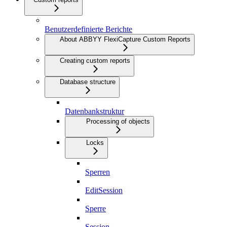
Benutzerdefinierte Berichte
About ABBYY FlexiCapture Custom Reports
Creating custom reports
Database structure
Datenbankstruktur
Processing of objects
Locks
Sperren
EditSession
Sperre
Session