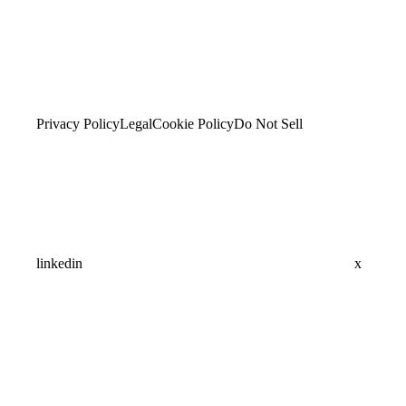
Privacy Policy
Legal
Cookie Policy
Do Not Sell
linkedin
x