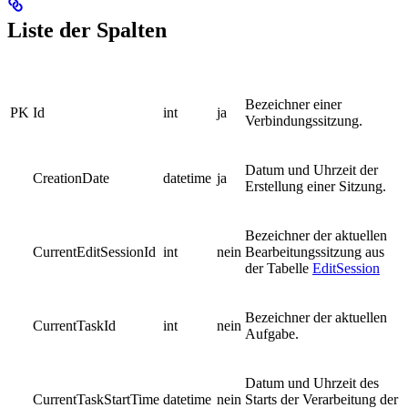
Liste der Spalten
Bezeichner einer
PK
Id
int
ja
Verbindungssitzung.
Datum und Uhrzeit der
CreationDate
datetime
ja
Erstellung einer Sitzung.
Bezeichner der aktuellen
CurrentEditSessionId
int
nein
Bearbeitungssitzung aus
der Tabelle
EditSession
Bezeichner der aktuellen
CurrentTaskId
int
nein
Aufgabe.
Datum und Uhrzeit des
CurrentTaskStartTime
datetime
nein
Starts der Verarbeitung der