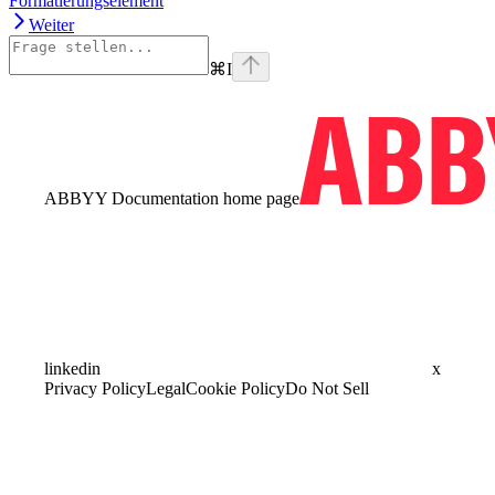
Formatierungselement
Weiter
⌘
I
ABBYY Documentation
home page
linkedin
x
Privacy Policy
Legal
Cookie Policy
Do Not Sell