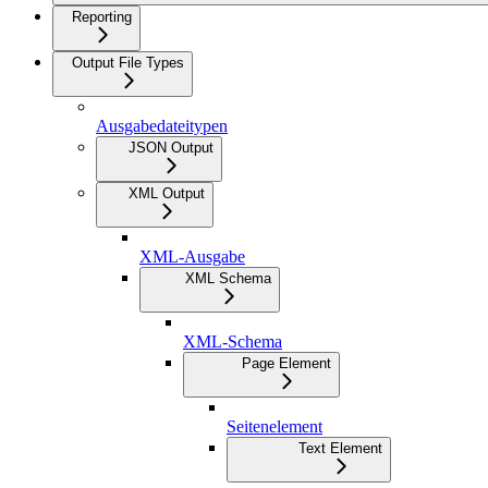
Reporting
Output File Types
Ausgabedateitypen
JSON Output
XML Output
XML-Ausgabe
XML Schema
XML-Schema
Page Element
Seitenelement
Text Element