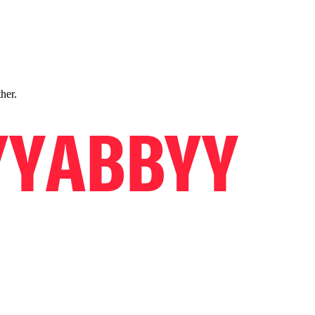
ther.