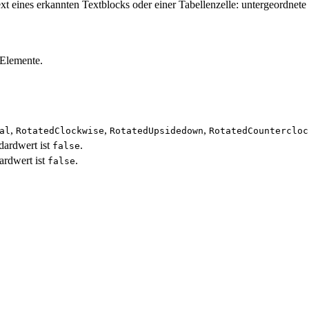
eines erkannten Textblocks oder einer Tabellenzelle: untergeordnete
-Elemente.
,
,
,
al
RotatedClockwise
RotatedUpsidedown
RotatedCountercloc
ndardwert ist
.
false
dardwert ist
.
false