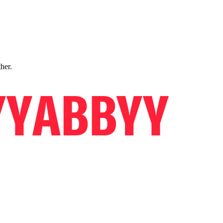
ther.