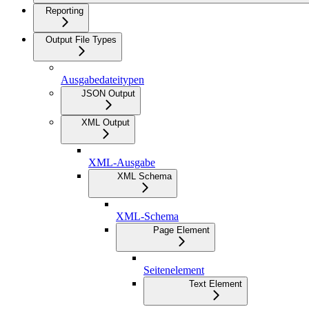
Reporting
Output File Types
Ausgabedateitypen
JSON Output
XML Output
XML-Ausgabe
XML Schema
XML-Schema
Page Element
Seitenelement
Text Element