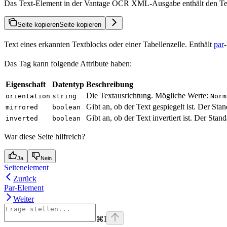
Das Text-Element in der Vantage OCR XML-Ausgabe enthält den Text 
Seite kopieren
Seite kopieren
Text eines erkannten Textblocks oder einer Tabellenzelle. Enthält
par
Das Tag kann folgende Attribute haben:
Eigenschaft
Datentyp
Beschreibung
Die Textausrichtung. Mögliche Werte:
orientation
string
Norm
Gibt an, ob der Text gespiegelt ist. Der Sta
mirrored
boolean
Gibt an, ob der Text invertiert ist. Der Stan
inverted
boolean
War diese Seite hilfreich?
Ja
Nein
Seitenelement
Zurück
Par-Element
Weiter
⌘
I