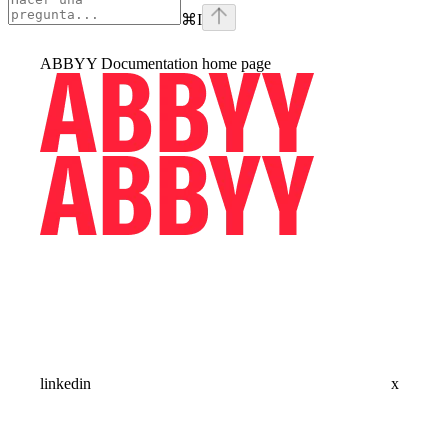
⌘
I
ABBYY Documentation
home page
linkedin
x