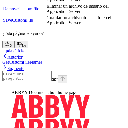
Eliminar un archivo de usuario del
RemoveCustomFile
Application Server
Guardar un archivo de usuario en el
SaveCustomFile
Application Server
¿Esta página le ayudó?
Si
No
UpdateTicket
Anterior
GetCustomFileNames
Siguiente
⌘
I
ABBYY Documentation
home page