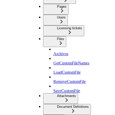
Pages
Users
Licensing tickets
Files
Archivos
GetCustomFileNames
LoadCustomFile
RemoveCustomFile
SaveCustomFile
Attachments
Document Definitions