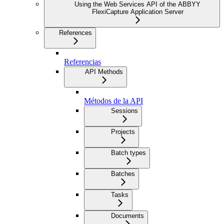
Using the Web Services API of the ABBYY
FlexiCapture Application Server
References
Referencias
API Methods
Métodos de la API
Sessions
Projects
Batch types
Batches
Tasks
Documents