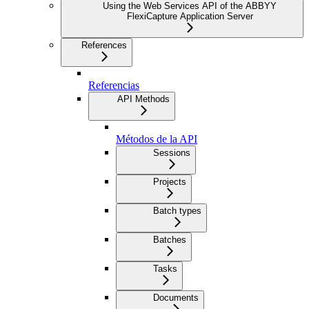
Using the Web Services API of the ABBYY
FlexiCapture Application Server
References
Referencias
API Methods
Métodos de la API
Sessions
Projects
Batch types
Batches
Tasks
Documents