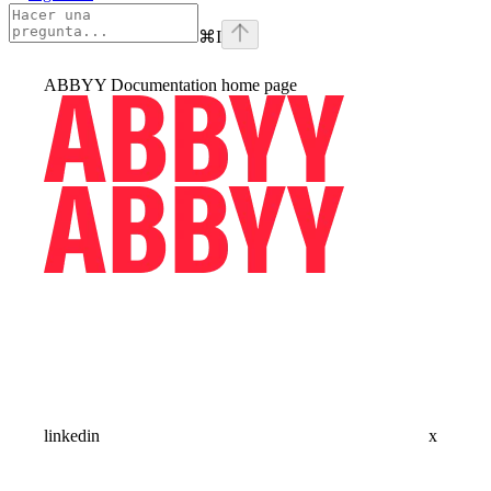
⌘
I
ABBYY Documentation
home page
linkedin
x