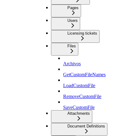
Pages
Users
Licensing tickets
Files
Archivos
GetCustomFileNames
LoadCustomFile
RemoveCustomFile
SaveCustomFile
Attachments
Document Definitions