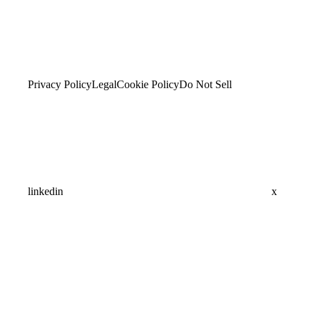
Privacy Policy
Legal
Cookie Policy
Do Not Sell
linkedin
x