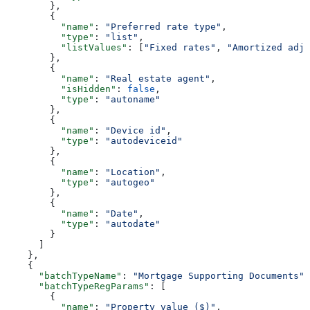
        },
        {
          "name"
: 
"Preferred rate type"
,
          "type"
: 
"list"
,
          "listValues"
: [
"Fixed rates"
, 
"Amortized adju
        },
        {
          "name"
: 
"Real estate agent"
,
          "isHidden"
: 
false
,
          "type"
: 
"autoname"
        },
        {
          "name"
: 
"Device id"
,
          "type"
: 
"autodeviceid"
        },
        {
          "name"
: 
"Location"
,
          "type"
: 
"autogeo"
        },
        {
          "name"
: 
"Date"
,
          "type"
: 
"autodate"
        }
      ]
    },
    {
      "batchTypeName"
: 
"Mortgage Supporting Documents"
,
      "batchTypeRegParams"
: [
        {
          "name"
: 
"Property value ($)"
,