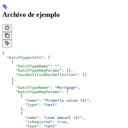
Archivo de ejemplo
{
  "batchTypesInfo"
: [
    {
      "batchTypeName"
: 
""
,
      "batchTypeRegParams"
: [],
      "unidentifiedDocDefinition"
: []
    },
    {
      "batchTypeName"
: 
"Mortgage"
,
      "batchTypeRegParams"
: [
        {
          "name"
: 
"Property value ($)"
,
          "type"
: 
"text"
        },
        {
          "name"
: 
"Loan amount ($)"
,
          "isRequired"
: 
true
,
          "type"
: 
"text"