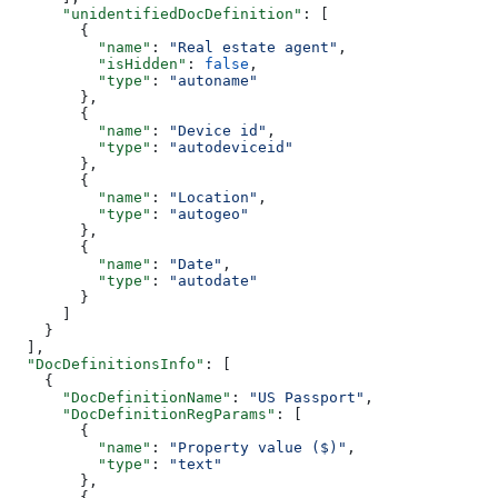
      "unidentifiedDocDefinition"
: [
        {
          "name"
: 
"Real estate agent"
,
          "isHidden"
: 
false
,
          "type"
: 
"autoname"
        },
        {
          "name"
: 
"Device id"
,
          "type"
: 
"autodeviceid"
        },
        {
          "name"
: 
"Location"
,
          "type"
: 
"autogeo"
        },
        {
          "name"
: 
"Date"
,
          "type"
: 
"autodate"
        }
      ]
    }
  ],
  "DocDefinitionsInfo"
: [
    {
      "DocDefinitionName"
: 
"US Passport"
,
      "DocDefinitionRegParams"
: [
        {
          "name"
: 
"Property value ($)"
,
          "type"
: 
"text"
        },
        {