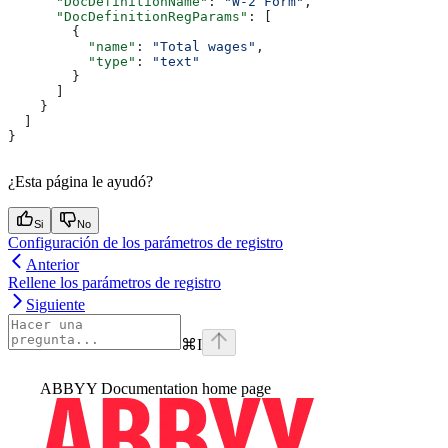
      "DocDefinitionName"
: 
"W-2 Form"
,
      "DocDefinitionRegParams"
: [
        {
          "name"
: 
"Total wages"
,
          "type"
: 
"text"
        }
      ]
    }
  ]
}
¿Esta página le ayudó?
Si
No
Configuración de los parámetros de registro
Anterior
Rellene los parámetros de registro
Siguiente
⌘
I
ABBYY Documentation
home page