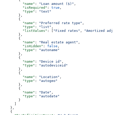
          "name"
: 
"Loan amount ($)"
,
          "isRequired"
: 
true
,
          "type"
: 
"text"
        },
        {
          "name"
: 
"Preferred rate type"
,
          "type"
: 
"list"
,
          "listValues"
: [
"Fixed rates"
, 
"Amortized adju
        },
        {
          "name"
: 
"Real estate agent"
,
          "isHidden"
: 
false
,
          "type"
: 
"autoname"
        },
        {
          "name"
: 
"Device id"
,
          "type"
: 
"autodeviceid"
        },
        {
          "name"
: 
"Location"
,
          "type"
: 
"autogeo"
        },
        {
          "name"
: 
"Date"
,
          "type"
: 
"autodate"
        }
      ]
    },
    {