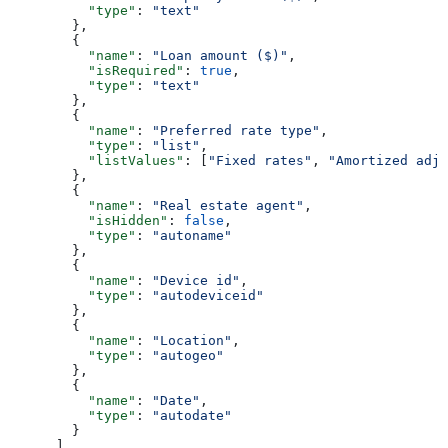
          "type"
: 
"text"
        },
        {
          "name"
: 
"Loan amount ($)"
,
          "isRequired"
: 
true
,
          "type"
: 
"text"
        },
        {
          "name"
: 
"Preferred rate type"
,
          "type"
: 
"list"
,
          "listValues"
: [
"Fixed rates"
, 
"Amortized adju
        },
        {
          "name"
: 
"Real estate agent"
,
          "isHidden"
: 
false
,
          "type"
: 
"autoname"
        },
        {
          "name"
: 
"Device id"
,
          "type"
: 
"autodeviceid"
        },
        {
          "name"
: 
"Location"
,
          "type"
: 
"autogeo"
        },
        {
          "name"
: 
"Date"
,
          "type"
: 
"autodate"
        }
      ],