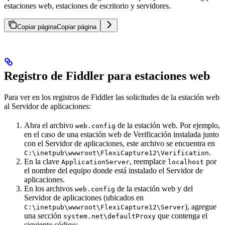
estaciones web, estaciones de escritorio y servidores.
Copiar página
Copiar página
Registro de Fiddler para estaciones web
Para ver en los registros de Fiddler las solicitudes de la estación web
al Servidor de aplicaciones:
Abra el archivo
de la estación web. Por ejemplo,
web.config
en el caso de una estación web de Verificación instalada junto
con el Servidor de aplicaciones, este archivo se encuentra en
.
C:\inetpub\wwwroot\FlexiCapture12\Verification
En la clave
, reemplace
por
ApplicationServer
localhost
el nombre del equipo donde está instalado el Servidor de
aplicaciones.
En los archivos
de la estación web y del
web.config
Servidor de aplicaciones (ubicados en
), agregue
C:\inetpub\wwwroot\FlexiCapture12\Server
una sección
que contenga el
system.net\defaultProxy
siguiente código: