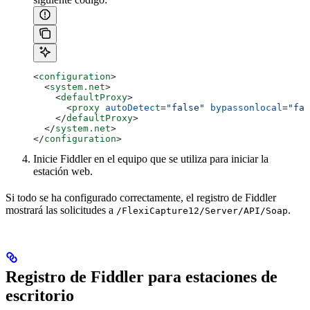
<
configuration
>
  <
system.net
>
    <
defaultProxy
>
      <
proxy
 autoDetect
=
"false"
 bypassonlocal
=
"fal
    </
defaultProxy
>
  </
system.net
>
</
configuration
>
Inicie Fiddler en el equipo que se utiliza para iniciar la
estación web.
Si todo se ha configurado correctamente, el registro de Fiddler
mostrará las solicitudes a
.
/FlexiCapture12/Server/API/Soap
Registro de Fiddler para estaciones de
escritorio