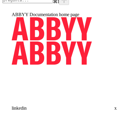
⌘
I
ABBYY Documentation
home page
linkedin
x