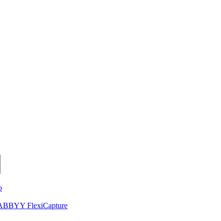
o
de ABBYY FlexiCapture