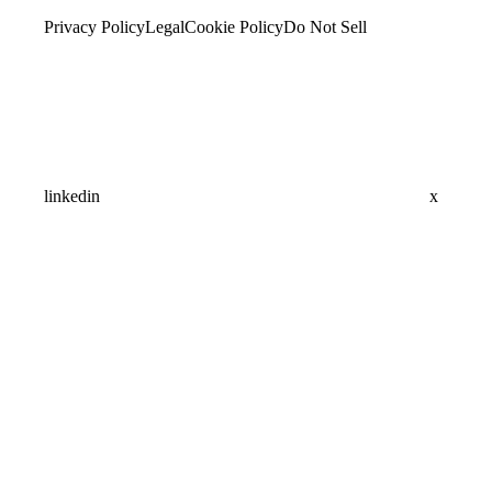
Privacy Policy
Legal
Cookie Policy
Do Not Sell
linkedin
x
Assistant