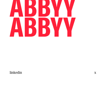
linkedin
x