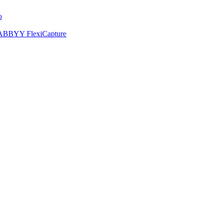
o
de ABBYY FlexiCapture