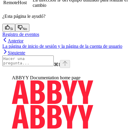
RemoteHost
cambio
¿Esta página le ayudó?
Si
No
Registro de eventos
Anterior
La página de inicio de sesión y la página de la cuenta de usuario
Siguiente
⌘
I
ABBYY Documentation
home page