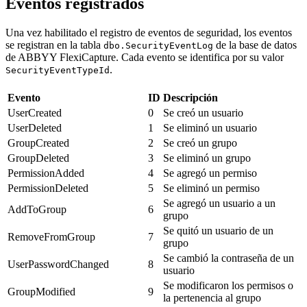
Eventos registrados
Una vez habilitado el registro de eventos de seguridad, los eventos
se registran en la tabla
de la base de datos
dbo.SecurityEventLog
de ABBYY FlexiCapture. Cada evento se identifica por su valor
.
SecurityEventTypeId
Evento
ID
Descripción
UserCreated
0
Se creó un usuario
UserDeleted
1
Se eliminó un usuario
GroupCreated
2
Se creó un grupo
GroupDeleted
3
Se eliminó un grupo
PermissionAdded
4
Se agregó un permiso
PermissionDeleted
5
Se eliminó un permiso
Se agregó un usuario a un
AddToGroup
6
grupo
Se quitó un usuario de un
RemoveFromGroup
7
grupo
Se cambió la contraseña de un
UserPasswordChanged
8
usuario
Se modificaron los permisos o
GroupModified
9
la pertenencia al grupo