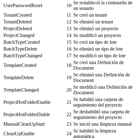
Se restableció la contraseña de
UserPasswordReset
10
un usuario
TenantCreated
11
Se creó un tenant
TenantDeleted
12
Se eliminó un tenant
ProjectDeleted
13
Se eliminó un proyecto
ProjectChanged
14
Se modificó un proyecto
BatchTypeCreated
15
Se creó un tipo de lote
BatchTypeDelete
16
Se eliminó un tipo de lote
BatchTypeChanged
17
Se modificó un tipo de lote
Se creó una Definición de
TemplateCreated
18
Document
Se eliminó una Definición de
TemplateDelete
19
Document
Se modificó una Definición de
TemplateChanged
20
Document
Se habilitó una carpeta de
ProjectHotFolderEnable
21
seguimiento del proyecto
Se deshabilitó una carpeta de
ProjectHotFolderDiable
22
seguimiento del proyecto
ManualCleanUpStart
23
Se inició una limpieza manual
Se habilitó la limpieza
CleanUpEnable
24
automática