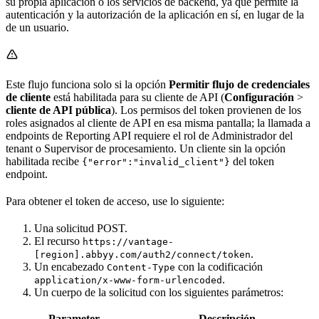
su propia aplicación o los servicios de backend, ya que permite la
autenticación y la autorización de la aplicación en sí, en lugar de la
de un usuario.
Este flujo funciona solo si la opción
Permitir flujo de credenciales
de cliente
está habilitada para su cliente de API (
Configuración
>
cliente de API pública
). Los permisos del token provienen de los
roles asignados al cliente de API en esa misma pantalla; la llamada a
endpoints de Reporting API requiere el rol de Administrador del
tenant o Supervisor de procesamiento. Un cliente sin la opción
habilitada recibe
del token
{"error":"invalid_client"}
endpoint.
Para obtener el token de acceso, use lo siguiente:
Una solicitud POST.
El recurso
https://vantage-
.
[region].abbyy.com/auth2/connect/token
Un encabezado
con la codificación
Content-Type
.
application/x-www-form-urlencoded
Un cuerpo de la solicitud con los siguientes parámetros:
Parameter
Descripción