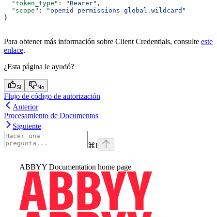
  "token_type"
: 
"Bearer"
,
  "scope"
: 
"openid permissions global.wildcard"
}
Para obtener más información sobre Client Credentials, consulte
este
enlace
.
¿Esta página le ayudó?
Si
No
Flujo de código de autorización
Anterior
Procesamiento de Documentos
Siguiente
⌘
I
ABBYY Documentation
home page