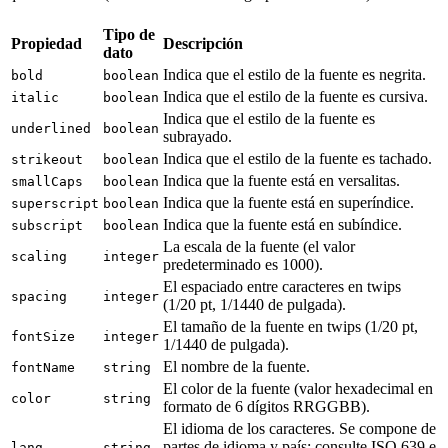
Tipo de
Propiedad
Descripción
dato
Indica que el estilo de la fuente es negrita.
bold
boolean
Indica que el estilo de la fuente es cursiva.
italic
boolean
Indica que el estilo de la fuente es
underlined
boolean
subrayado.
Indica que el estilo de la fuente es tachado.
strikeout
boolean
Indica que la fuente está en versalitas.
smallCaps
boolean
Indica que la fuente está en superíndice.
superscript
boolean
Indica que la fuente está en subíndice.
subscript
boolean
La escala de la fuente (el valor
scaling
integer
predeterminado es 1000).
El espaciado entre caracteres en twips
spacing
integer
(1/20 pt, 1/1440 de pulgada).
El tamaño de la fuente en twips (1/20 pt,
fontSize
integer
1/1440 de pulgada).
El nombre de la fuente.
fontName
string
El color de la fuente (valor hexadecimal en
color
string
formato de 6 dígitos RRGGBB).
El idioma de los caracteres. Se compone de
partes de idioma y país; consulte ISO 639 e
lang
string