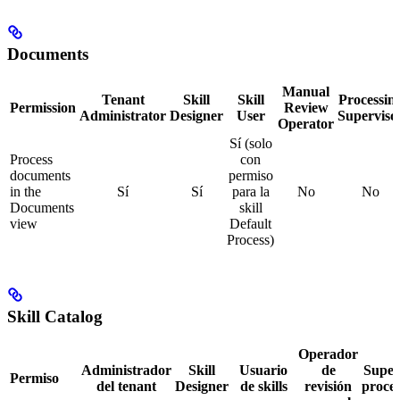
Documents
Manual
Tenant
Skill
Skill
Processin
Permission
Review
Administrator
Designer
User
Superviso
Operator
Sí (solo
Process
con
documents
permiso
in the
Sí
Sí
para la
No
No
Documents
skill
view
Default
Process)
Skill Catalog
Operador
Administrador
Skill
Usuario
de
Super
Permiso
del tenant
Designer
de skills
revisión
proce