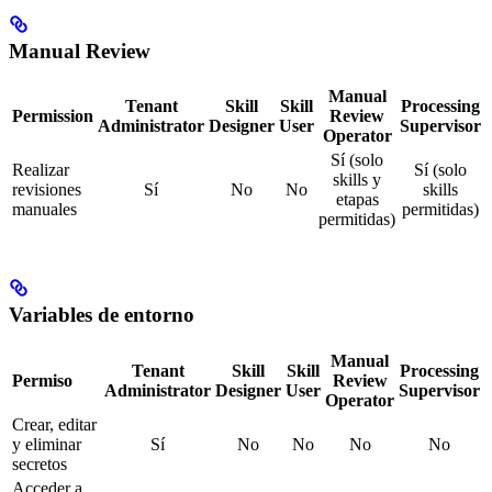
Manual Review
Manual
Tenant
Skill
Skill
Processing
Permission
Review
Administrator
Designer
User
Supervisor
Operator
Sí (solo
Realizar
Sí (solo
skills y
revisiones
Sí
No
No
skills
etapas
manuales
permitidas)
permitidas)
Variables de entorno
Manual
Tenant
Skill
Skill
Processing
Permiso
Review
Administrator
Designer
User
Supervisor
Operator
Crear, editar
y eliminar
Sí
No
No
No
No
secretos
Acceder a