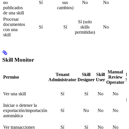
no
Sí
sus
No
No
publicados
cambios)
de una skill
Procesar
Sí (solo
documentos
Sí
Sí
skills
No
con una
permitidas)
skill
Skill Monitor
Manual
Tenant
Skill
Skill
P
Permiso
Review
Administrator
Designer
User
S
Operator
Ver una skill
Sí
Sí
No
No
p
Iniciar o detener la
exportación/importación
Sí
No
No
No
automática
Ver transacciones
Sí
Sí
No
No