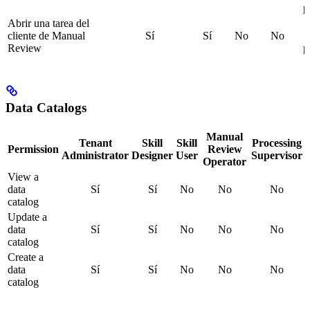
p
Abrir una tarea del
cliente de Manual
Sí
Sí
No
No
Review
p
Data Catalogs
Manual
Tenant
Skill
Skill
Processing
Permission
Review
Administrator
Designer
User
Supervisor
Operator
View a
data
Sí
Sí
No
No
No
catalog
Update a
data
Sí
Sí
No
No
No
catalog
Create a
data
Sí
Sí
No
No
No
catalog