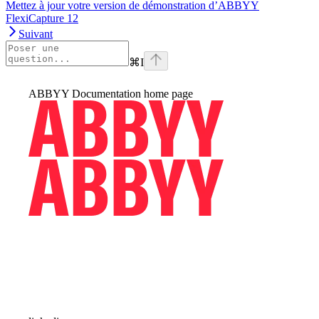
Mettez à jour votre version de démonstration d’ABBYY
FlexiCapture 12
Suivant
⌘
I
ABBYY Documentation
home page