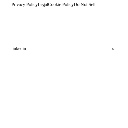
Privacy Policy
Legal
Cookie Policy
Do Not Sell
linkedin
x
Assistant