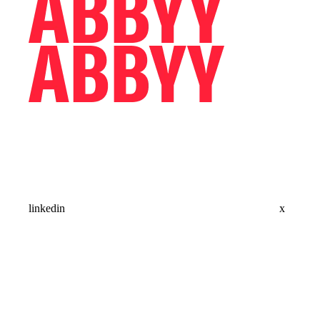
linkedin
x