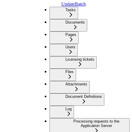
UpdateBatch
Tasks
Documents
Pages
Users
Licensing tickets
Files
Attachments
Document Definitions
Log
Processing requests to the
Application Server