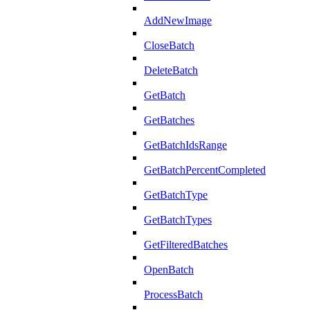
AddNewImage
CloseBatch
DeleteBatch
GetBatch
GetBatches
GetBatchIdsRange
GetBatchPercentCompleted
GetBatchType
GetBatchTypes
GetFilteredBatches
OpenBatch
ProcessBatch