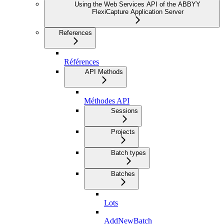
Using the Web Services API of the ABBYY
FlexiCapture Application Server
References
Références
API Methods
Méthodes API
Sessions
Projects
Batch types
Batches
Lots
AddNewBatch